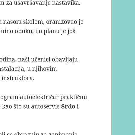
ram za usavršavanje nastavika.
sa našom školom, oranizovao je
uino obuku, i u planu je još
dina, naši učenici obavljaju
nstalacija, u njihovim
instruktora.
rogram autoelektričar praktičnu
 kao što su autoservis
Srđo
i
oji se obrazuju za zanimanje