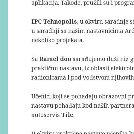
aplikacija. Takođe, pružili su i prog
IPC Tehnopolis
, u okviru saradnje 
u saradnji sa našim nastavnicima Ard
nekoliko projekata.
Sa
Ramel doo
sarađujemo duži niz go
praktičnu nastavu, iz oblasti elektroi
radionicama i pod vođstvom njihovih 
Učenici koji se pohađaju obrazovni p
nastavu pohađaju kod naših partnera
autoservis
Tile
.
U okviru praktične nastave učenika k