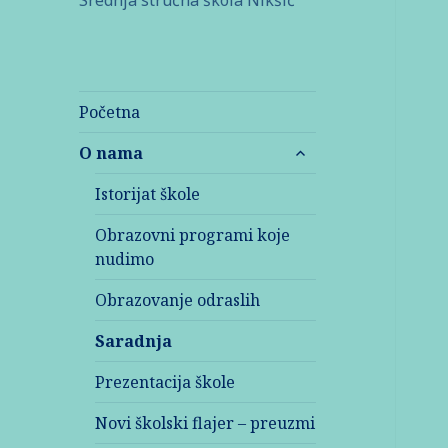
Srednja stručna škola Nikšić
Početna
O nama
Istorijat škole
Obrazovni programi koje
nudimo
Obrazovanje odraslih
Saradnja
Prezentacija škole
Novi školski flajer – preuzmi