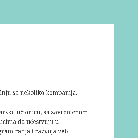
adnju sa nekoliko kompanija.
arsku učionicu, sa savremenom
nicima da učestvuju u
gramiranja i razvoja veb