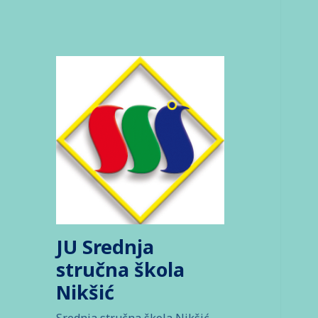
JU Srednja
stručna škola
Nikšić