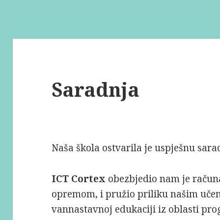
Saradnja
Naša škola ostvarila je uspješnu sar
ICT Cortex
obezbjedio nam je račun
opremom, i pružio priliku našim uče
vannastavnoj edukaciji iz oblasti pro